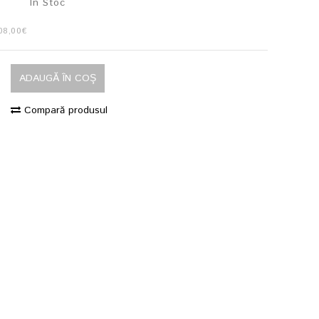
În Stoc
08,00€
ADAUGĂ ÎN COŞ
t
Compară produsul