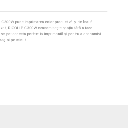
 P C300W pune imprimarea color productivă și de înaltă
utilizat, RICOH P C300W economisește spațiu fără a face
u se pot conecta perfect la imprimantă și pentru a economisi
 pagini pe minut