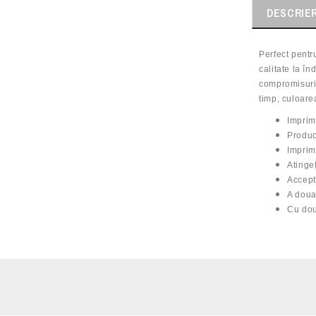
DESCRIE
Perfect pentr
calitate la î
compromisuri 
timp, culoare
Imprim
Producț
Imprim
Atinge
Accept
A doua
Cu dou