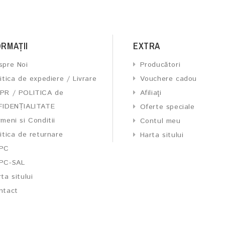
ORMAŢII
EXTRA
spre Noi
Producători
itica de expediere / Livrare
Vouchere cadou
PR / POLITICA de
Afiliaţi
IDENȚIALITATE
Oferte speciale
meni si Conditii
Contul meu
itica de returnare
Harta sitului
PC
PC-SAL
ta sitului
ntact