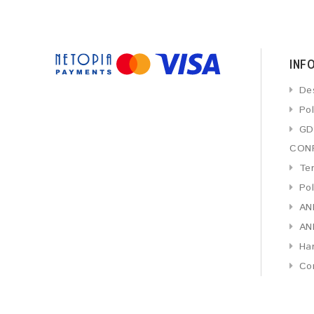
INF
De
Pol
GD
CONF
Ter
Pol
AN
AN
Har
Co