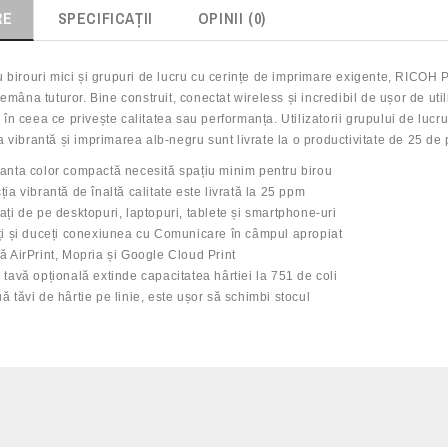
RE
SPECIFICAŢII
OPINII (0)
u birouri mici și grupuri de lucru cu cerințe de imprimare exigente, RICOH
ndemâna tuturor. Bine construit, conectat wireless și incredibil de ușor de 
în ceea ce privește calitatea sau performanța. Utilizatorii grupului de lucr
a vibrantă și imprimarea alb-negru sunt livrate la o productivitate de 25 de
anta color compactă necesită spațiu minim pentru birou
ia vibrantă de înaltă calitate este livrată la 25 ppm
ați de pe desktopuri, laptopuri, tablete și smartphone-uri
ți și duceți conexiunea cu Comunicare în câmpul apropiat
ă AirPrint, Mopria și Google Cloud Print
 tavă opțională extinde capacitatea hârtiei la 751 de coli
ă tăvi de hârtie pe linie, este ușor să schimbi stocul