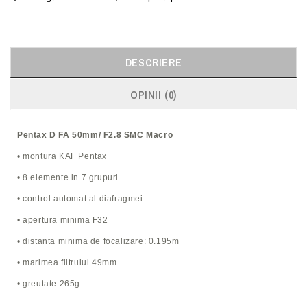
DESCRIERE
OPINII (0)
Pentax D FA 50mm/ F2.8 SMC Macro
• montura KAF Pentax
• 8 elemente in 7 grupuri
• control automat al diafragmei
• apertura minima F32
• distanta minima de focalizare: 0.195m
• marimea filtrului 49mm
• greutate 265g