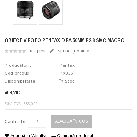
OBIECTIV FOTO PENTAX D FA 50MM F2.8 SMC MACRO
0 opinii
Spune-ţi opinia
Producător::
Pentax
Cod produs:
PX035
Disponibilitate:
În Stoc
458,26€
Fără TVA: 385,09€
ADAUGĂ ÎN COŞ
Cantitate
Adaugă in Wishlist
Compară produsul