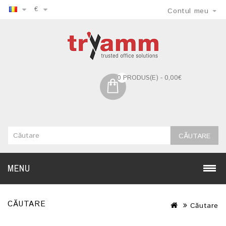
€
Contul meu
0 PRODUS(E) - 0,00€
CĂUTARE
MENU
CĂUTARE
Căutare